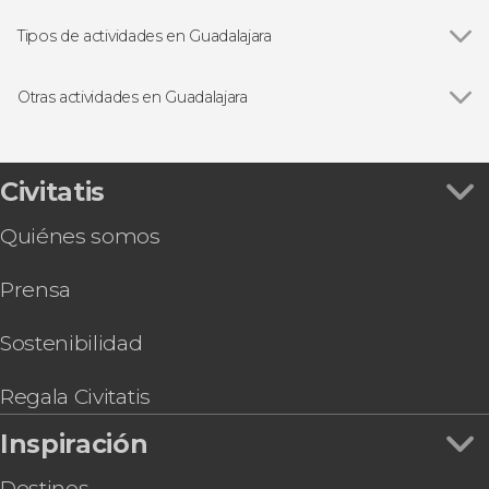
Tipos de actividades en Guadalajara
Ver todas
Visitas guiadas y free tours
Free Tour
Otras actividades en Guadalajara
Excursiones de un día
Ver todas
Espectáculo de charros
Entradas
Senderismo por la Barranca de Huentitán
Gastronomía y enoturismo
Entrada al Acuario Michin Guadalajara
Civitatis
Entrada a Sealand Guadalajara
Quiénes somos
Cena con espectáculo de mariachis + Autobús
guitarra
Prensa
Paseo a caballo por Tequila + Visita a una
destilería con cata
Tour por los museos de Guadalajara
Sostenibilidad
Tour en patinete eléctrico por Guadalajara
Espectáculo de lucha libre en Guadalajara
Regala Civitatis
Tour en bicicleta por Guadalajara
Inspiración
Destinos