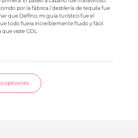
primera. El paseo a caballo fue maravilloso.
rrido por la fábrica / destilería de tequila fue
 que Delfino, mi guía turístico fue el
 todo fuera increíblemente fluido y fácil.
que visite GDL.
as opiniones