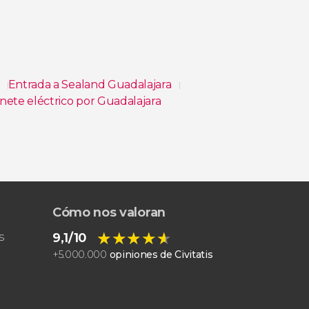
a
Entrada a Sealand Guadalajara
nete eléctrico por Guadalajara
e de Guadalajara
Cómo nos valoran
★★★★★
★★★★★
s
9,1/10
+
5.000.000
opiniones de Civitatis