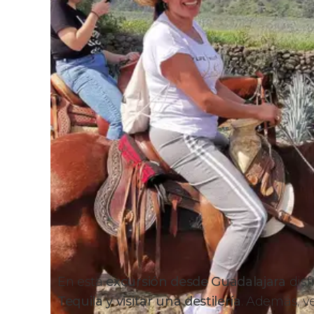
En esta
excursión desde Guadalajara
disf
Tequila y visitar una destilería
. Además, v