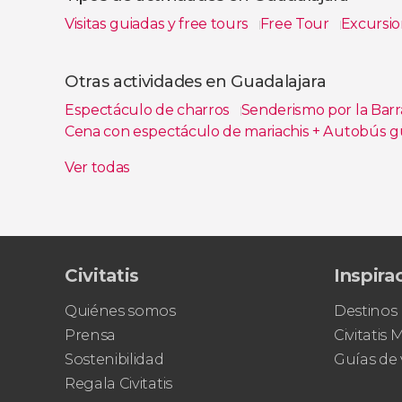
Visitas guiadas y free tours
Free Tour
Excursio
Ver todas
Otras actividades en Guadalajara
Espectáculo de charros
Senderismo por la Bar
Cena con espectáculo de mariachis + Autobús g
Espectáculo de lucha libre en Guadalajara
Tour
Ver todas
Civitatis
Inspira
Quiénes somos
Destinos
Prensa
Civitatis
Sostenibilidad
Guías de 
Regala Civitatis