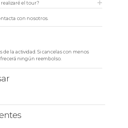
ealizaré el tour?
ntacta con nosotros.
s de la actividad. Si cancelas con menos
 ofrecerá ningún reembolso.
sar
ientes