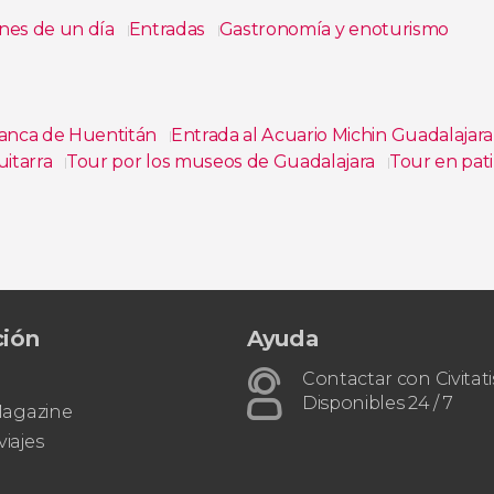
nes de un día
Entradas
Gastronomía y enoturismo
ranca de Huentitán
Entrada al Acuario Michin Guadalajar
uitarra
Tour por los museos de Guadalajara
Tour en pati
 en bicicleta por Guadalajara
Tour por las galerías de art
ción
Ayuda
Contactar con Civitati
Disponibles 24 / 7
 Magazine
viajes