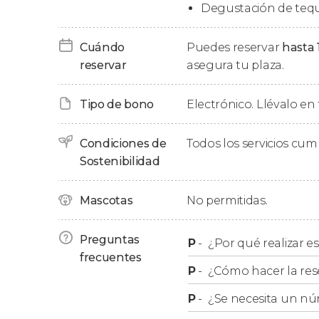
licor de agave y jima
.
Degustación de tequil
Una vez lleguemos a
Tequila
, realizaremos un
Cuándo
Puedes reservar
hasta 
Mágicos de México
. Finalmente, os dejaremos t
reservar
asegura tu plaza.
por vuestra cuenta, comer o hacer algunas 
Por último, nos reuniremos de nuevo para regr
Tipo de bono
Electrónico. Llévalo en 
después, en autobús a Guadalajara. La llegada 
horas después de la recogida.
Condiciones de
Todos los servicios cu
Sostenibilidad
Recogida
Mascotas
No permitidas.
La recogida está incluida en los hoteles situa
Preguntas
P
-
¿Por qué realizar es
Minerva o Zona Expo
. Si estáis alojados en o
frecuentes
P
-
¿Cómo hacer la res
un punto de encuentro.
P
-
¿Se necesita un nú