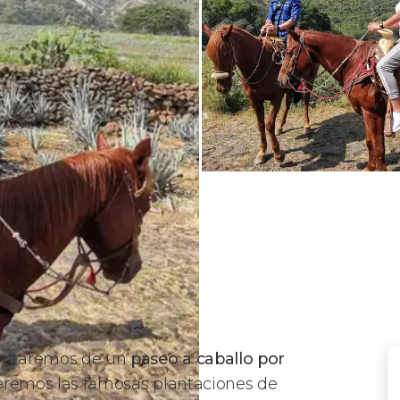
rutaremos de un
paseo a caballo por
eremos las famosas plantaciones de