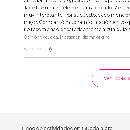
emocionante. La degustación de tequila es de 
Jade fue una excelente guía a caballo. Y el reco
muy interesante. Por supuesto, debo mencionar
mejor. Compartió mucha información e hizo que
Lo recomiendo encarecidamente a cualquiera 
Opinión traducida. Mostrar en idioma original
Viajó solo
Ver todas l
Tipos de actividades en Guadalajara