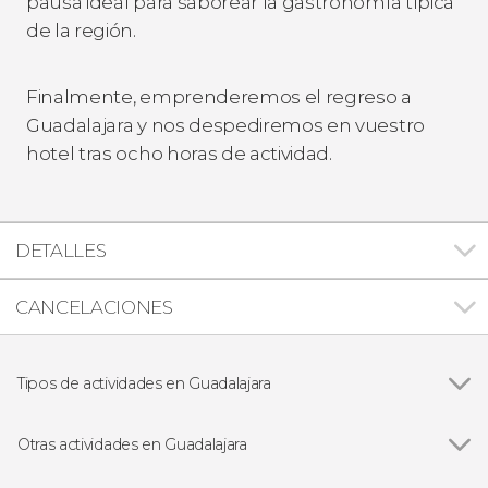
pausa ideal para saborear la gastronomía típica
de la región.
Finalmente, emprenderemos el regreso a
Guadalajara y nos despediremos en vuestro
hotel tras ocho horas de actividad.
DETALLES
CANCELACIONES
Tipos de actividades en Guadalajara
Ver todas
Visitas guiadas y free tours
Free Tour
Otras actividades en Guadalajara
Excursiones de un día
Ver todas
Espectáculo de charros