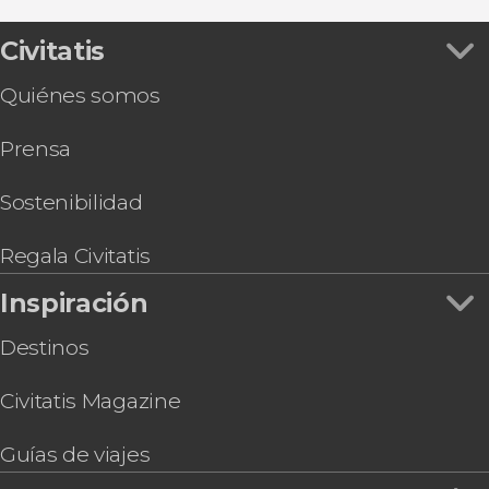
Entradas
Senderismo por la Barranca de Huentitán
Gastronomía y enoturismo
Entrada al Acuario Michin Guadalajara
Civitatis
Entrada a Sealand Guadalajara
Quiénes somos
Cena con espectáculo de mariachis + Autobús
guitarra
Prensa
Paseo a caballo por Tequila + Visita a una
destilería con cata
Tour por los museos de Guadalajara
Sostenibilidad
Tour en patinete eléctrico por Guadalajara
Espectáculo de lucha libre en Guadalajara
Regala Civitatis
Tour en bicicleta por Guadalajara
Inspiración
Destinos
Civitatis Magazine
Guías de viajes