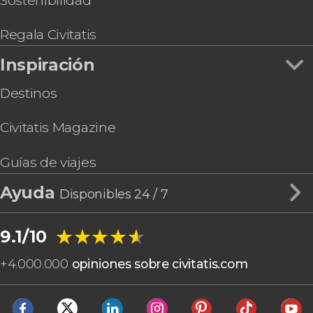
Sostenibilidad
Carmen
Coco Bongo Playa del Carmen
Regala Civitatis
Buceo en Punta Maroma
Inspiración
Destinos
Civitatis Magazine
Guías de viajes
Ayuda
Disponibles 24 / 7
★★★★★
★★★★★
9.1/10
+
4.000.000
opiniones sobre civitatis.com