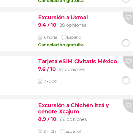
Cancelación gratuita
Excursión a Uxmal
9.4
/ 10
28 opiniones
6 horas
Español
Cancelación gratuita
Tarjeta eSIM Civitatis México
7.6
/ 10
97 opiniones
7 - 30d
Excursión a Chichén Itzá y
cenote Xcajum
8.9
/ 10
88 opiniones
9 - 10h
Español