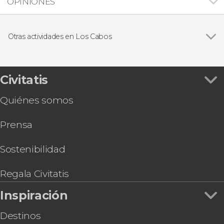
OPINIONES
Otras actividades en Los Cabos
Ver todas
Skybike en la playa Migriño + Cata de tequila
Kayak y snorkel en Los Cabos
Tour en buggy por Los Cabos
Civitatis
Tour en quad por Los Cabos
Quiénes somos
Parasailing en Los Cabos
Entrada a Canyon’s Kingdom Experience y Aqua
Prensa
Park
Curso de surf en Los Cabos
Bautismo de buceo en Los Cabos
Sostenibilidad
Tour de aventura en Playa Migriño
Tour privado en jeep por Los Cabos
Regala Civitatis
Inspiración
Destinos