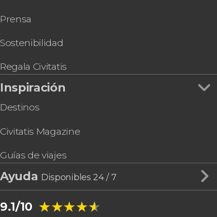
Parasailing en Los Cabos
Prensa
Entrada a Canyon’s Kingdom Experience y Aqua
Park
Curso de surf en Los Cabos
Sostenibilidad
Bautismo de buceo en Los Cabos
Tour de aventura en Playa Migriño
Regala Civitatis
Inspiración
Destinos
Civitatis Magazine
Guías de viajes
Ayuda
Disponibles 24 / 7
★★★★★
★★★★★
9.1/10