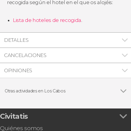
recogida según el hotel en el que os alojéis:
Lista de hoteles de recogida
.
DETALLES
CANCELACIONES
OPINIONES
Otras actividades en Los Cabos
Ver todas
Paseo en camello por el desierto de Los Cabos
Skybike en la playa Migriño + Cata de tequila
Kayak y snorkel en Los Cabos
Civitatis
Tour en buggy por Los Cabos
Quiénes somos
Tour en quad por Los Cabos