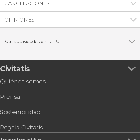
CANCELACIONES
OPINIONES
Otras actividades en La Paz
Ver todas
Nado con tiburones ballena en La Paz
Paddle surf en la playa de El Mogote
Safari marino en La Ventana + Snorkel
Civitatis
Tour en kayak por los manglares del Mogote
Quiénes somos
Visita a una granja de perlas
Snorkel en una granja de corales
Prensa
Paseo a caballo por el desierto y la playa El
Coyote
Tour en buggy por la playa Tecolote o El Coyote
Sostenibilidad
Sandboarding en la playa de El Mogote
Avistamiento de ballenas en la bahía de
Regala Civitatis
Magdalena