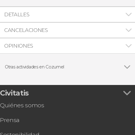
DETALLES
CANCELACIONES
OPINIONES
Otras actividades en Cozumel
Ver todas
Paseo en submarino por Cozumel
Ferry a Playa del Carmen
Tour en jeep por Cozumel + Caverna de Jade y
Civitatis
cenote
Quiénes somos
Tour en 4x4 por Cozumel + Snorkel
Paseo en buggy + Snorkel en Cozumel
Prensa
Patinete eléctrico, barco transparente y entrada
a un club de playa de Cozumel
Espectáculo de lucha libre en Cozumel
Sostenibilidad