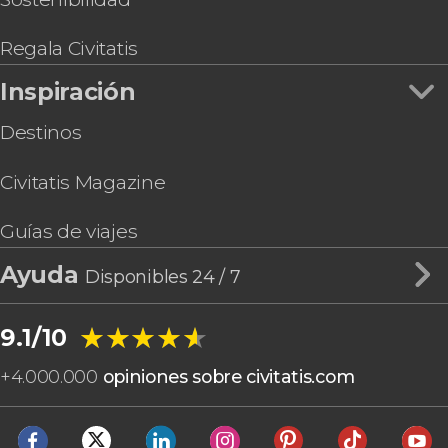
Entrada a KUZÁ Beach & Adventure Park
Kayak, snorkel y paddle surf en Cozumel
Regala Civitatis
Alquiler de motos de agua en Cozumel
Inspiración
Destinos
Civitatis Magazine
Guías de viajes
Ayuda
Disponibles 24 / 7
★★★★★
★★★★★
9.1/10
+
4.000.000
opiniones sobre civitatis.com