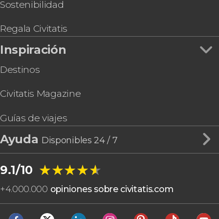
Entrada al mirador de la Torre Latino
Sostenibilidad
Experiencia temazcal en Aldea Tonantzin
Tour en bicicleta eléctrica por Ciudad de México
Regala Civitatis
Entradas a los museos de Cera y Ripley +
Inspiración
Transporte
Destinos
Civitatis Magazine
Guías de viajes
Ayuda
Disponibles 24 / 7
★★★★★
★★★★★
9.1/10
+
4.000.000
opiniones sobre civitatis.com