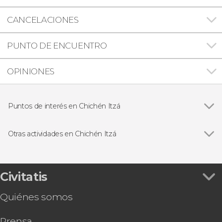
CANCELACIONES
PUNTO DE ENCUENTRO
OPINIONES
Puntos de interés en Chichén Itzá
Sitio Arqueológico de Chichén Itzá
Otras actividades en Chichén Itzá
Ver todas
Tour privado por Chichén Itzá
Tren Maya a Cancún
Entrada al cenote Tsukán y su santuario
Civitatis
Excursión al Parador Yaxunah
Quiénes somos
Prensa