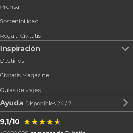
Prensa
Alto
Tour en buggy por Valle de Bravo
Barranquismo en Valle de Bravo
Sostenibilidad
Alquiler de barco con patrón en Valle de Bravo
Regala Civitatis
Inspiración
Destinos
Civitatis Magazine
Guías de viajes
Ayuda
Disponibles 24 / 7
★★★★★
★★★★★
9,1/10