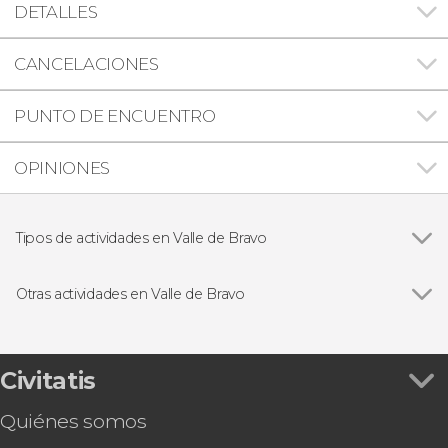
DETALLES
CANCELACIONES
PUNTO DE ENCUENTRO
OPINIONES
Tipos de actividades en Valle de Bravo
Ver todas
Visitas guiadas y free tours
Senderismo / Trekking
Otras actividades en Valle de Bravo
Ver todas
Alquiler de kayak en Valle de Bravo
Paseo a caballo por la cascada Velo de la Novia
Tour en quad por Valle de Bravo
Civitatis
Vuelo en parapente por Valle de Bravo
Quiénes somos
Rápel en Valle de Bravo
Tour en bicicleta por la Reserva Natural Monte