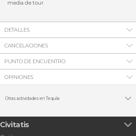
media de tour.
DETALLES
CANCELACIONES
PUNTO DE ENCUENTRO
OPINIONES
Otras actividades en Tequila
Ver todas
Autobús barril de Tequila + Visita a la destilería
La Aguirreña
Entrada a Casa Sauza
Civitatis
Visita a la destilería La Rojeña