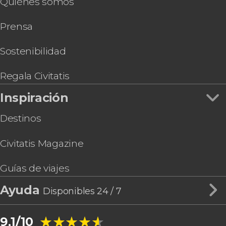
Quiénes somos
Paseo a caballo por los campos de agave del
Rancho Don Jacinto
Prensa
Sostenibilidad
Regala Civitatis
Inspiración
Destinos
Civitatis Magazine
Guías de viajes
Ayuda
Disponibles 24 / 7
★★★★★
★★★★★
9,1/10