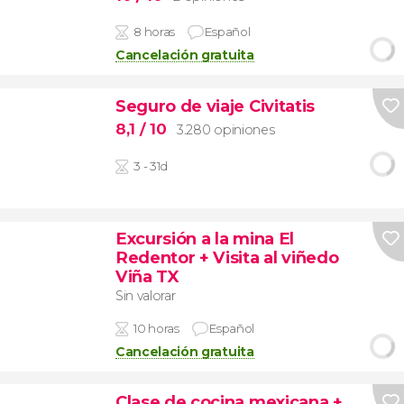
8 horas
Español
Cancelación gratuita
Seguro de viaje Civitatis
8,1
/ 10
3.280 opiniones
3 - 31d
Excursión a la mina El
Redentor + Visita al viñedo
Viña TX
Sin valorar
10 horas
Español
Cancelación gratuita
Clase de cocina mexicana +