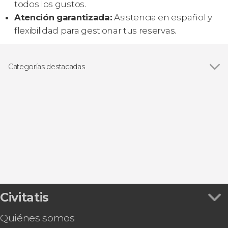
todos los gustos.
Atención garantizada:
Asistencia en español y
flexibilidad para gestionar tus reservas.
Categorías destacadas
Ver todas
Visitas guiadas y free tours
Gastronomía y enoturismo
Excursiones de un día
Civitatis
Quiénes somos