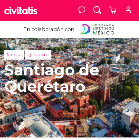
En colaboración con
México
Querétaro
Santiago de
Querétaro