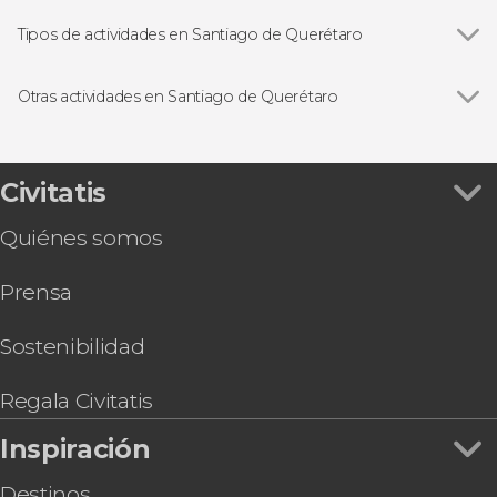
Tipos de actividades en Santiago de Querétaro
Ver todas
Visitas guiadas y free tours
Gastronomía y enoturismo
Otras actividades en Santiago de Querétaro
Excursiones de un día
Ver todas
Tour en el Querebús, el autobús turístico de
Querétaro
Descenso de cañones en el Paso de Vaqueros
Civitatis
Tour en quad por San Joaquín + Visita a la Gruta
Quiénes somos
Los Herrera
Prensa
Sostenibilidad
Regala Civitatis
Inspiración
Destinos