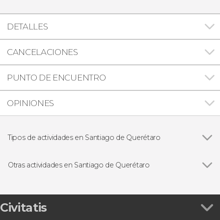
DETALLES
CANCELACIONES
PUNTO DE ENCUENTRO
OPINIONES
Tipos de actividades en Santiago de Querétaro
Ver todas
Visitas guiadas y free tours
Gastronomía y enoturismo
Otras actividades en Santiago de Querétaro
Excursiones de un día
Ver todas
Tour en el Querebús, el autobús turístico de
Querétaro
Descenso de cañones en el Paso de Vaqueros
Civitatis
Tour por los museos de Santiago de Querétaro