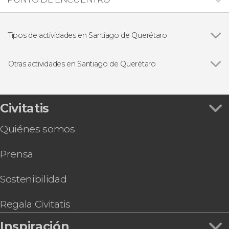
Tipos de actividades en Santiago de Querétaro
Ver todas
Visitas guiadas y free tours
Gastronomía y enoturismo
Otras actividades en Santiago de Querétaro
Excursiones de un día
Ver todas
Tour en el Querebús, el autobús turístico de
Querétaro
Descenso de cañones en el Paso de Vaqueros
Civitatis
Tour por los museos de Santiago de Querétaro
Quiénes somos
Tour en quad por San Joaquín + Visita a la Gruta
Los Herrera
Prensa
Sostenibilidad
Regala Civitatis
Inspiración