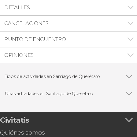
DETALLES
CANCELACIONES
PUNTO DE ENCUENTRO
OPINIONES
Tipos de actividades en Santiago de Querétaro
Ver todas
Visitas guiadas y free tours
Gastronomía y enoturismo
Otras actividades en Santiago de Querétaro
Excursiones de un día
Ver todas
Tour en el Querebús, el autobús turístico de
Querétaro
Descenso de cañones en el Paso de Vaqueros
Civitatis
Tour por los museos de Santiago de Querétaro
Quiénes somos
Tour en quad por San Joaquín + Visita a la Gruta