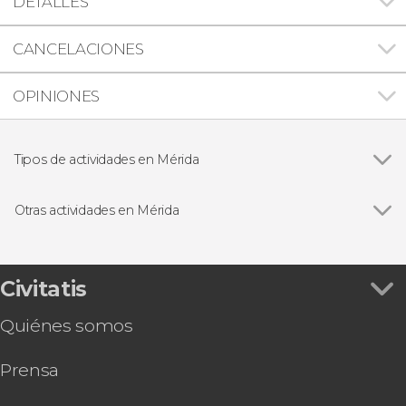
DETALLES
CANCELACIONES
OPINIONES
Tipos de actividades en Mérida
Ver todas
Visitas guiadas y free tours
Excursiones de un día
Otras actividades en Mérida
Luz y sonido
Ver todas
Free tour por Mérida
Gastronomía y enoturismo
Tren Maya desde Mérida
Visita a una hacienda tradicional del Yucatán
Civitatis
Tour en kayak por los manglares de Sisal
Quiénes somos
Snorkel en un cenote de Mérida
Tour por los museos de Mérida
Prensa
Tour por las cantinas de Mérida
Bautismo de buceo en un cenote de Mérida