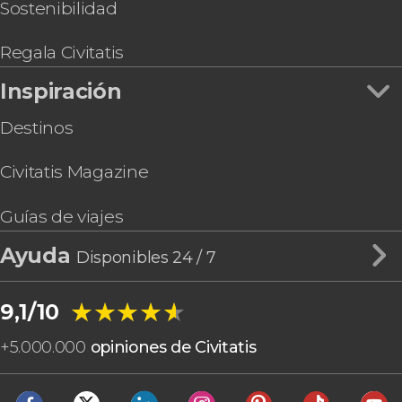
Tour en quad por Acanceh
Sostenibilidad
Alquiler de barco con patrón en Progreso
Regala Civitatis
Inspiración
Destinos
Civitatis Magazine
Guías de viajes
Ayuda
Disponibles 24 / 7
★★★★★
★★★★★
9,1/10
+
5.000.000
opiniones de Civitatis