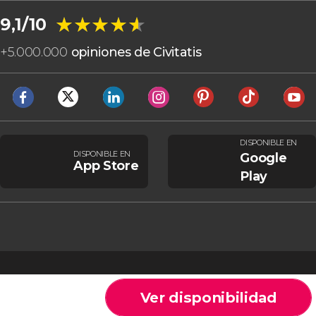
★★★★★
★★★★★
9,1/10
+
5.000.000
opiniones de Civitatis
DISPONIBLE EN
DISPONIBLE EN
Google
App Store
Play
Ver disponibilidad
Cookies
Condiciones generales
Aviso legal
Política de privacidad