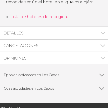
recogida según el hotel en el que os alojéis:
Lista de hoteles de recogida
.
DETALLES
CANCELACIONES
OPINIONES
Tipos de actividades en Los Cabos
Ver todas
Paseos en barco en Los Cabos
Avistamiento de animales
Otras actividades en Los Cabos
Excursiones de un día desde Los Cabos
Ver todas
Paseo en camello por el desierto de Los Cabos
Visitas guiadas y free tours en Los Cabos
Skybike en la playa Migriño + Cata de tequila
Snorkel
Kayak y snorkel en Los Cabos