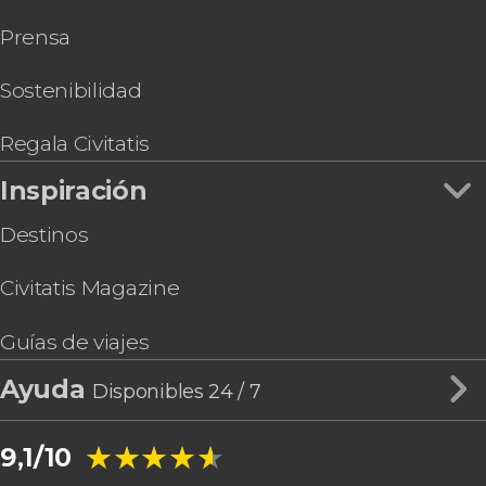
Tour en bicicleta por el Camino Real de Tierra
Prensa
Adentro
Sostenibilidad
Regala Civitatis
Inspiración
Destinos
Civitatis Magazine
Guías de viajes
Ayuda
Disponibles 24 / 7
★★★★★
★★★★★
9,1/10