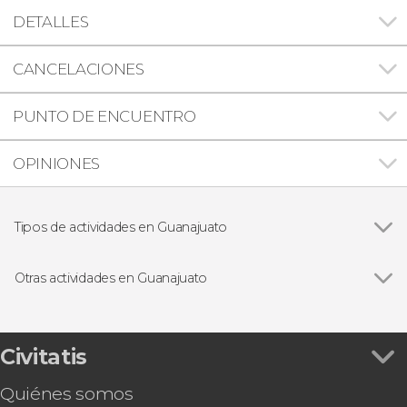
DETALLES
CANCELACIONES
PUNTO DE ENCUENTRO
OPINIONES
Tipos de actividades en Guanajuato
Ver todas
Visitas guiadas y free tours
Excursiones de un día
Otras actividades en Guanajuato
Gastronomía y enoturismo
Ver todas
Tour por Guanajuato + Museo de las Momias
Tour en kayak por la presa la Purísima
Paseo a caballo por la Sierra de Santa Rosa
Civitatis
Senderismo por Guanajuato
Quiénes somos
Tour en quad por Guanajuato